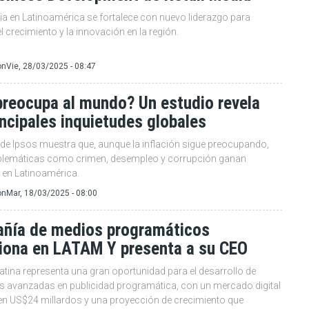
ia en Latinoamérica se fortalece con nuevo liderazgo para
l crecimiento y la innovación en la región.
on
Vie, 28/03/2025 - 08:47
preocupa al mundo? Un estudio revela
incipales inquietudes globales
 de Ipsos muestra que, aunque la inflación sigue preocupando,
blemáticas como crimen, desempleo y corrupción ganan
 en Latinoamérica.
on
Mar, 18/03/2025 - 08:00
ñía de medios programáticos
siona en LATAM Y presenta a su CEO
tina representa una gran oportunidad para el desarrollo de
s avanzadas en publicidad programática, con un mercado digital
en US$24 millardos y una proyección de crecimiento que