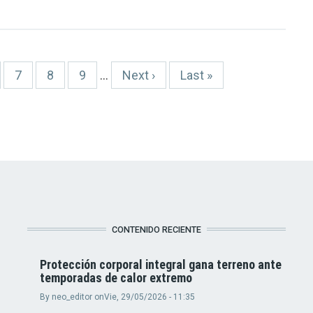
ge
Page
7
Page
8
Page
9
…
Siguiente
Next ›
Última
Last »
página
página
CONTENIDO RECIENTE
Protección corporal integral gana terreno ante
temporadas de calor extremo
By
neo_editor
on
Vie, 29/05/2026 - 11:35