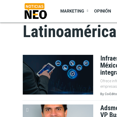
Pasar
al
MARKETING
OPINIÓN
contenido
principal
Latinoamérica
Infrae
México
integr
Ofrece inf
empresas 
By
Co-Edito
Adsmo
VP Bu