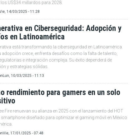
 los US$34 millardos para 2028.
Vie, 14/03/2025 - 11:28
erativa en Ciberseguridad: Adopción y
íos en Latinoamérica
erativa está transformando la ciberseguridad en Latinoamérica.
adopción crece, enfrenta desafíos como la falta de talento,
egulatorias e integración compleja. Su éxito dependerá de
ón y estrategias sólidas.
on
Lun, 10/03/2025 - 11:13
o rendimiento para gamers en un solo
itivo
Free Fire renuevan su alianza en 2025 con el lanzamiento del HOT
n smartphone diseñado para optimizar el gaming móvil en México
mérica.
on
Vie, 17/01/2025 - 07:48