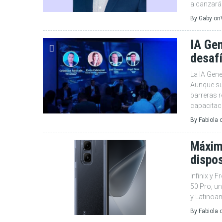
alcanzará
By
Gaby
on
IA Gen
desaf
La IA Gen
Aunque su 
barreras r
capacitaci
By
Fabiola
Máxim
dispos
Infinix y 
50 Pro, u
y Latinoa
By
Fabiola