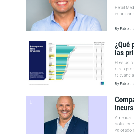
Retail Med
impulsar e
By
Fabiola
¿Qué 
las pr
El estudio
otras pro
relevancia
By
Fabiola
Compa
incur
América La
solucione
valorado 