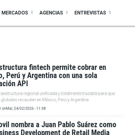
MERCADOS
AGENCIAS
ENTREVISTAS
structura fintech permite cobrar en
, Perú y Argentina con una sola
ación API
raestructura regional unificada y totalmente trazable para que
globales recauden en México, Perú y Argentina
r
on
Mar, 24/02/2026 - 11:08
vil nombra a Juan Pablo Suárez como
siness Development de Retail Media