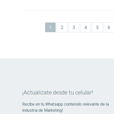
Paginación
Página
1
Page
2
Page
3
Page
4
Page
5
Pa
6
actual
¡Actualizate desde tu celular!
Recibe en tu Whatsapp contenido relevante de la
industria de Marketing!