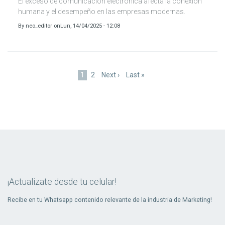
El exceso de comunicación electrónica afecta la conexión
humana y el desempeño en las empresas modernas.
By
neo_editor
on
Lun, 14/04/2025 - 12:08
Paginación
Página
1
Page
2
Siguiente
Next ›
Última
Last »
actual
página
página
¡Actualizate desde tu celular!
Recibe en tu Whatsapp contenido relevante de la industria de Marketing!