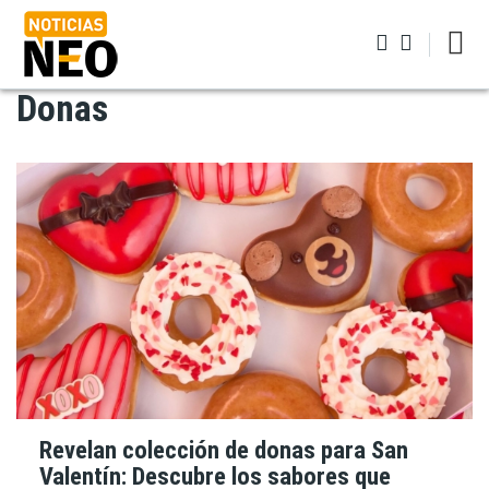
Pasar
al
contenido
principal
Donas
Iniciar sesión
Revelan colección de donas para San
Valentín: Descubre los sabores que