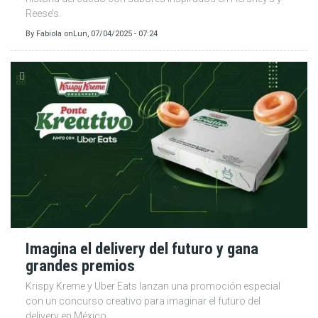
Reese’s.
By
Fabiola
on
Lun, 07/04/2025 - 07:24
Imagina el delivery del futuro y gana
grandes premios
Krispy Kreme y Uber Eats lanzan una promoción especial
con un concurso creativo para imaginar el futuro del
delivery en México.