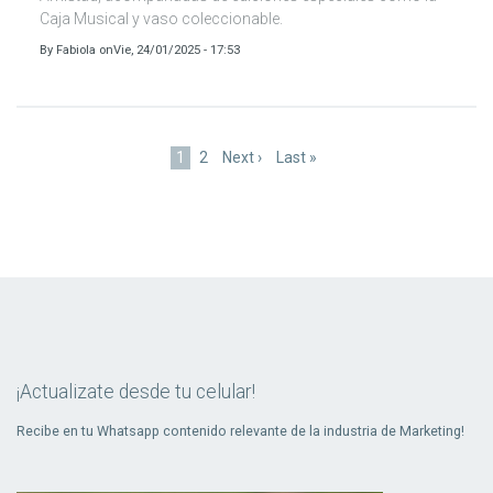
Caja Musical y vaso coleccionable.
By
Fabiola
on
Vie, 24/01/2025 - 17:53
Paginación
Página
1
Page
2
Siguiente
Next ›
Última
Last »
actual
página
página
¡Actualizate desde tu celular!
Recibe en tu Whatsapp contenido relevante de la industria de Marketing!