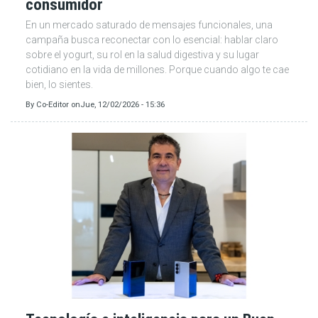
consumidor
En un mercado saturado de mensajes funcionales, una
campaña busca reconectar con lo esencial: hablar claro
sobre el yogurt, su rol en la salud digestiva y su lugar
cotidiano en la vida de millones. Porque cuando algo te cae
bien, lo sientes.
By
Co-Editor
on
Jue, 12/02/2026 - 15:36