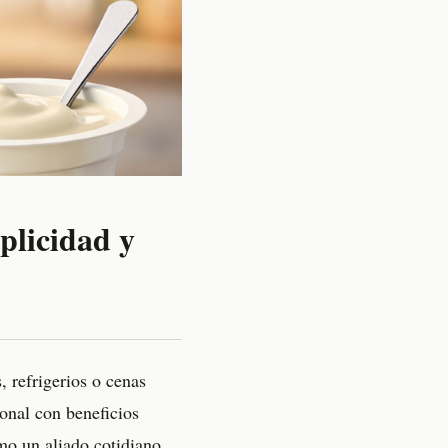
mplicidad y
, refrigerios o cenas
onal con beneficios
mo un aliado cotidiano