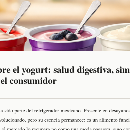
re el yogurt: salud digestiva, si
 el consumidor
a sido parte del refrigerador mexicano. Presente en desayunos
volucionado, pero su esencia permanece: es un alimento funci
y, el mercado lo recupera no como una moda pasajera, sino co