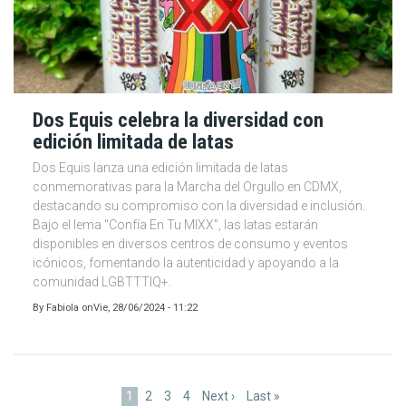
Dos Equis celebra la diversidad con
edición limitada de latas
Dos Equis lanza una edición limitada de latas
conmemorativas para la Marcha del Orgullo en CDMX,
destacando su compromiso con la diversidad e inclusión.
Bajo el lema "Confía En Tu MIXX", las latas estarán
disponibles en diversos centros de consumo y eventos
icónicos, fomentando la autenticidad y apoyando a la
comunidad LGBTTTIQ+.
By
Fabiola
on
Vie, 28/06/2024 - 11:22
Paginación
Página
1
Page
2
Page
3
Page
4
Siguiente
Next ›
Última
Last »