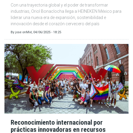
Con una trayectoria global y el poder de transformar
industrias, Oriol Bonaclocha llega a HEINEKEN México para
liderar una nueva era de expansión, sostenibilidad e
innovación desde el corazón cervecero del país
By
jose
on
Mié, 04/06/2025 - 18:25
Reconocimiento internacional por
prácticas innovadoras en recursos