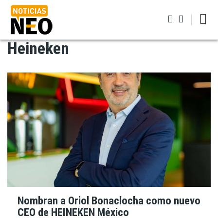
Pasar
al
contenido
principal
Heineken
Iniciar sesión
Nombran a Oriol Bonaclocha como nuevo
CEO de HEINEKEN México