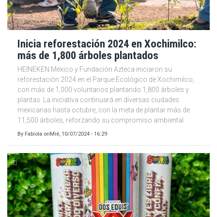
Inicia reforestación 2024 en Xochimilco:
más de 1,800 árboles plantados
HEINEKEN México y Fundación Azteca iniciaron su
reforestación 2024 en el Parque Ecológico de Xochimilco,
con más de 1,000 voluntarios plantando 1,800 árboles y
plantas. La iniciativa continuará en diversas ciudades
mexicanas hasta octubre, con la meta de plantar más de
11,500 árboles, reforzando su compromiso ambiental.
By
Fabiola
on
Mié, 10/07/2024 - 16:29