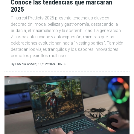
Conoce las tendencias que marcarán
2025
Pinterest Predicts 2025 presenta tendencias clave en
decoración, moda, belleza y gastronomía, destacando la
audacia, el maximalismo y la sostenibilidad. La generación
Z busca autenticidad y autoexpresión, mientras que las
celebraciones evolucionan hacia "Nesting parties". También
destacan los viajes tranquilos y los sabores innovadores
como los pepinillos multiuso.
By
Fabiola
on
Mié, 11/12/2024 - 06:36