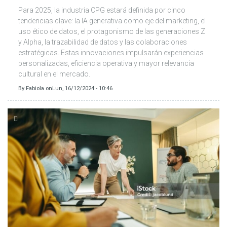
Para 2025, la industria CPG estará definida por cinco
tendencias clave: la IA generativa como eje del marketing, el
uso ético de datos, el protagonismo de las generaciones Z
y Alpha, la trazabilidad de datos y las colaboraciones
estratégicas. Estas innovaciones impulsarán experiencias
personalizadas, eficiencia operativa y mayor relevancia
cultural en el mercado.
By
Fabiola
on
Lun, 16/12/2024 - 10:46