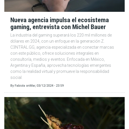
Nueva agencia impulsa el ecosistema
gaming, entrevista con Michel Bauer
La industria del gaming superará los 220 mil millones de
dólares en 2024, con un enfoque en la generación Z.
C3NTRAL.GG, agencia especializada en conectar marcas
con este público, ofrece soluciones integrales en
consultoría, medios y eventos. Enfocada en México,
Argentina y España, aprovecha tecnologías emergentes
como la realidad virtual y promueve la responsabilidad
social.
By
Fabiola
on
Mar, 03/12/2024 - 23:59