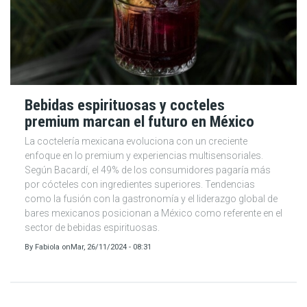
Bebidas espirituosas y cocteles
premium marcan el futuro en México
La coctelería mexicana evoluciona con un creciente
enfoque en lo premium y experiencias multisensoriales.
Según Bacardí, el 49% de los consumidores pagaría más
por cócteles con ingredientes superiores. Tendencias
como la fusión con la gastronomía y el liderazgo global de
bares mexicanos posicionan a México como referente en el
sector de bebidas espirituosas.
By
Fabiola
on
Mar, 26/11/2024 - 08:31
Paginación