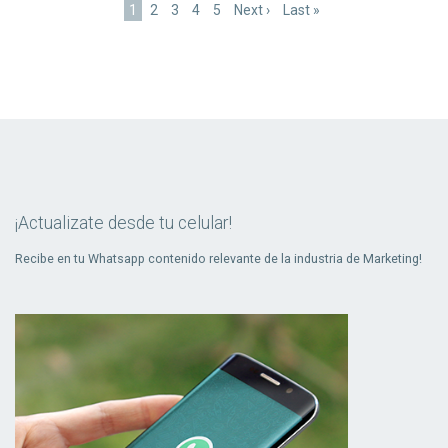
Página
1
Page
2
Page
3
Page
4
Page
5
Siguiente
Next ›
Última
Last »
actual
página
página
¡Actualizate desde tu celular!
Recibe en tu Whatsapp contenido relevante de la industria de Marketing!