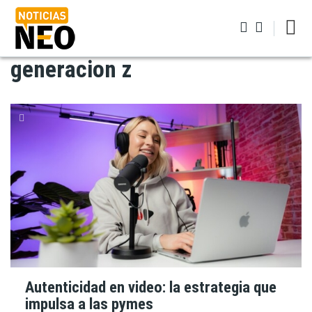
Pasar
al
contenido
principal
generacion z
Iniciar sesión
Autenticidad en video: la estrategia que
impulsa a las pymes