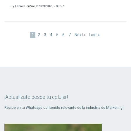
By
Fabiola
on
Vie, 07/03/2025 - 08:57
Paginación
Página
1
Page
2
Page
3
Page
4
Page
5
Page
6
Page
7
Siguiente
Next ›
Última
Last »
actual
página
página
¡Actualizate desde tu celular!
Recibe en tu Whatsapp contenido relevante de la industria de Marketing!