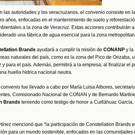
 las autoridades y los veracruzanos, el convenio consiste en l
ro años, enfocadas en el mantenimiento de suelo y reforestació
mbientales a la zona de Veracruz. Estas acciones contribuirán a 
iderado una fábrica de agua esencial para la zona metropolitan
ellation Brands
 ayudará a cumplir la misión de 
CONANP 
y la
reas naturales del país, como es la zona del Pico de Orizaba, un
y para el país. Además, permitirá a la empresa, al finalizar el pr
na huella hídrica nacional neutra.
l convenio fue llevado a cabo por María Luisa Albores, secreta
tes, Comisionado Nacional de CONAN y de Bernardo Martínez
on Brands 
teniendo como testigo de honor a Cuitláhuac García, 
tínez mencionó que “la participación de Constellation Brands e
ución para un mundo sostenible, enfocados en las comunidades 