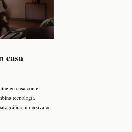
n casa
cine en casa con el
ombina tecnología
matográfica inmersiva en