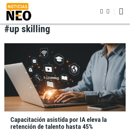
Pasar
al
contenido
principal
#up skilling
Iniciar sesión
Capacitación asistida por IA eleva la
retención de talento hasta 45%