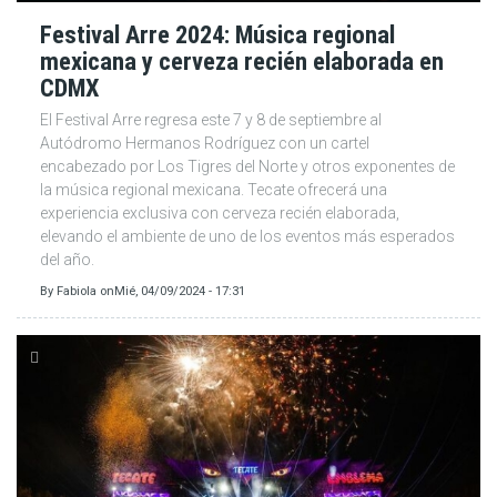
Festival Arre 2024: Música regional
mexicana y cerveza recién elaborada en
CDMX
El Festival Arre regresa este 7 y 8 de septiembre al
Autódromo Hermanos Rodríguez con un cartel
encabezado por Los Tigres del Norte y otros exponentes de
la música regional mexicana. Tecate ofrecerá una
experiencia exclusiva con cerveza recién elaborada,
elevando el ambiente de uno de los eventos más esperados
del año.
By
Fabiola
on
Mié, 04/09/2024 - 17:31