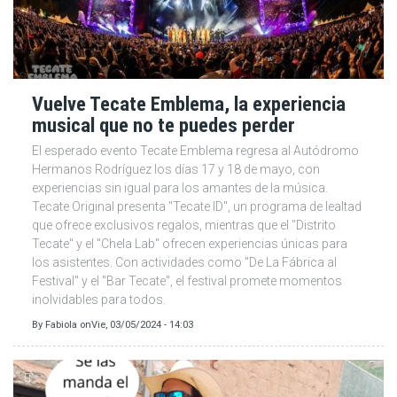
Vuelve Tecate Emblema, la experiencia
musical que no te puedes perder
El esperado evento Tecate Emblema regresa al Autódromo
Hermanos Rodríguez los días 17 y 18 de mayo, con
experiencias sin igual para los amantes de la música.
Tecate Original presenta "Tecate ID", un programa de lealtad
que ofrece exclusivos regalos, mientras que el "Distrito
Tecate" y el "Chela Lab" ofrecen experiencias únicas para
los asistentes. Con actividades como "De La Fábrica al
Festival" y el "Bar Tecate", el festival promete momentos
inolvidables para todos.
By
Fabiola
on
Vie, 03/05/2024 - 14:03