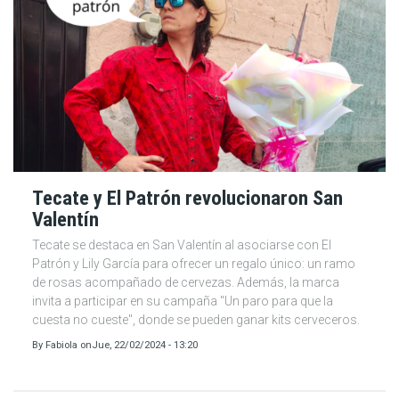
Tecate y El Patrón revolucionaron San
Valentín
Tecate se destaca en San Valentín al asociarse con El
Patrón y Lily García para ofrecer un regalo único: un ramo
de rosas acompañado de cervezas. Además, la marca
invita a participar en su campaña "Un paro para que la
cuesta no cueste", donde se pueden ganar kits cerveceros.
By
Fabiola
on
Jue, 22/02/2024 - 13:20