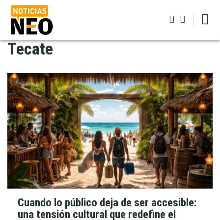
Pasar
al
contenido
principal
Tecate
Iniciar sesión
Cuando lo público deja de ser accesible:
una tensión cultural que redefine el