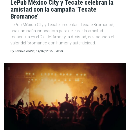
LePub México City y Tecate celebran la
amistad con la campaña ‘Tecate
Bromance’
LePub México City y Tecate presentan ‘Tecate Bromance’,
una campaña innovadora para celebrar la amistad
masculina en el Día del Amor y la Amistad, destacando el
valor del ‘bromance’ con humor y autenticidad.
By
Fabiola
on
Vie, 14/02/2025 - 20:24