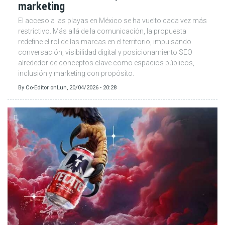
marketing
El acceso a las playas en México se ha vuelto cada vez más
restrictivo. Más allá de la comunicación, la propuesta
redefine el rol de las marcas en el territorio, impulsando
conversación, visibilidad digital y posicionamiento SEO
alrededor de conceptos clave como espacios públicos,
inclusión y marketing con propósito.
By
Co-Editor
on
Lun, 20/04/2026 - 20:28