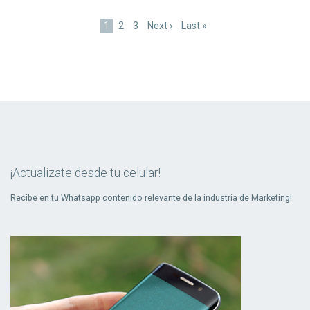
Paginación
Página
1
Page
2
Page
3
Siguiente
Next ›
Última
Last »
actual
página
página
¡Actualizate desde tu celular!
Recibe en tu Whatsapp contenido relevante de la industria de Marketing!