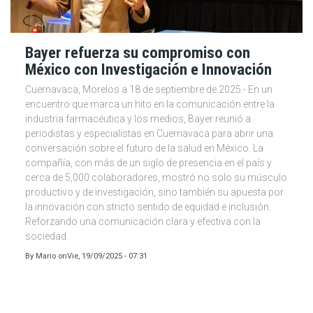
Bayer refuerza su compromiso con
México con Investigación e Innovación
Cuernavaca, Morelos a 18 de septiembre de 2025.- En un
encuentro que marca un hito en la comunicación entre la
industria farmacéutica y los medios, Bayer reunió a
periodistas y especialistas en Cuernavaca para abrir una
conversación sobre el futuro de la salud en México. La
compañía, con más de un siglo de presencia en el país y
cerca de 5,000 colaboradores, mostró no solo su músculo
productivo y de investigación, sino también su apuesta por
la innovación con stricto sentido de equidad e inclusión.
Reforzando una comunicación clara y efectiva con la
sociedad.
By
Mario
on
Vie, 19/09/2025 - 07:31