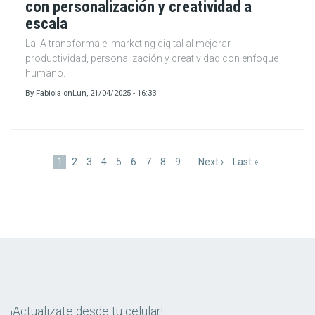
con personalización y creatividad a
escala
La IA transforma el marketing digital al mejorar
productividad, personalización y creatividad con enfoque
humano.
By
Fabiola
on
Lun, 21/04/2025 - 16:33
Paginación
Página
1
Page
2
Page
3
Page
4
Page
5
Page
6
Page
7
Page
8
Page
9
…
Siguiente
Next ›
Última
Last »
actual
página
página
¡Actualizate desde tu celular!