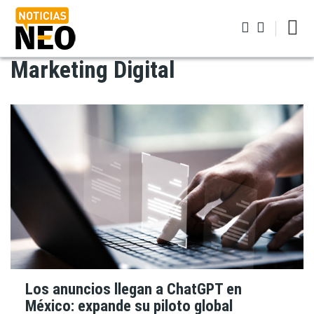
Pasar
al
contenido
principal
Marketing Digital
Iniciar sesión
Los anuncios llegan a ChatGPT en
México: expande su piloto global