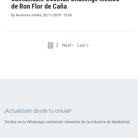
de Ron Flor de Caña
By
Anónimo
on
Mié, 20/11/2019 - 15:06
Paginación
Página
1
Page
2
Siguiente
Next ›
Última
Last »
actual
página
página
¡Actualizate desde tu celular!
Recibe en tu Whatsapp contenido relevante de la industria de Marketing!