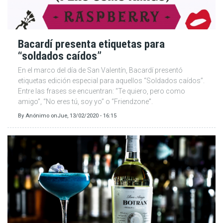
Bacardí presenta etiquetas para
“soldados caídos”
En el marco del día de San Valentín, Bacardí presentó
etiquetas edición especial para aquellos “Soldados caídos”.
Entre las frases se encuentran: “Te quiero, pero como
amigo”, “No eres tú, soy yo” o “Friendzone”.
By
Anónimo
on
Jue, 13/02/2020 - 16:15