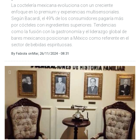
La coctelería mexicana evoluciona con un creciente
enfoque en lo premium y experiencias multisensoriales.
Según Bacardí, el 49% de los consumidores pagaría más
por cócteles con ingredientes superiores. Tendencias
como la fusión con la gastronomía y el liderazgo global de
bares mexicanos posicionan a México como referente en el
sector de bebidas espirituosas.
By
Fabiola
on
Mar, 26/11/2024 - 08:31