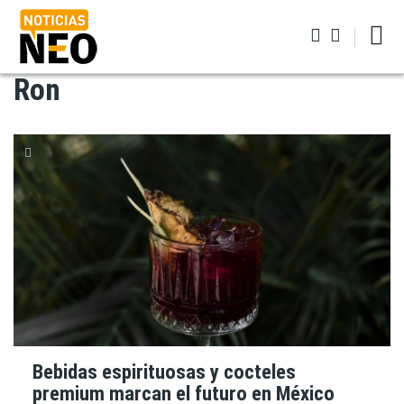
Pasar
al
contenido
principal
Ron
Iniciar sesión
Bebidas espirituosas y cocteles
premium marcan el futuro en México