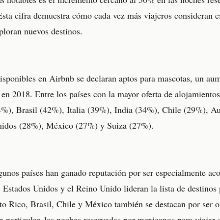
sta cifra demuestra cómo cada vez más viajeros consideran e
ploran nuevos destinos.
isponibles en Airbnb se declaran aptos para mascotas, un au
n 2018. Entre los países con la mayor oferta de alojamientos 
%), Brasil (42%), Italia (39%), India (34%), Chile (29%), Au
nidos (28%), México (27%) y Suiza (27%).
unos países han ganado reputación por ser especialmente aco
, Estados Unidos y el Reino Unido lideran la lista de destinos
o Rico, Brasil, Chile y México también se destacan por ser o
n particular, las noches reservadas por mexicanos para viajar