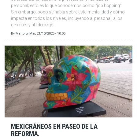
personal; esto es lo que conocemos como “job hopping”.
Sin embargo, poco se habla sobre esta mentalidad y cómo
impacta en todos los niveles, incluyendo al personal, a los
gerentes y al liderazgo.
By
Mario
on
Mar, 21/10/2025 - 10:05
MEXICRÁNEOS EN PASEO DE LA
REFORMA.