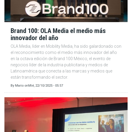
Brand 100: OLA Media el medio más
innovador del año
OLA Media, líder en Mobility Media, ha sido galardonado con
el reconocimiento como el medio más innovador del año
en la octava edición de Brand 100 México, el evento de
negocios líder de la industria publicitaria y medios de
Latinoamérica que conecta a las marcas y medios que
están transformando el sector.
By
Mario
on
Mié, 22/10/2025 - 05:57