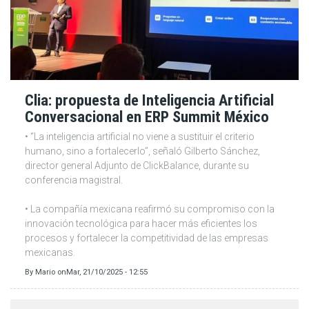
Clia: propuesta de Inteligencia Artificial
Conversacional en ERP Summit México
• “La inteligencia artificial no viene a sustituir el criterio
humano, sino a fortalecerlo”, señaló Gilberto Sánchez,
director general Adjunto de ClickBalance, durante su
conferencia magistral.
• La compañía mexicana reafirmó su compromiso con la
innovación tecnológica para hacer más eficientes los
procesos y fortalecer la competitividad de las empresas
mexicanas.
By
Mario
on
Mar, 21/10/2025 - 12:55