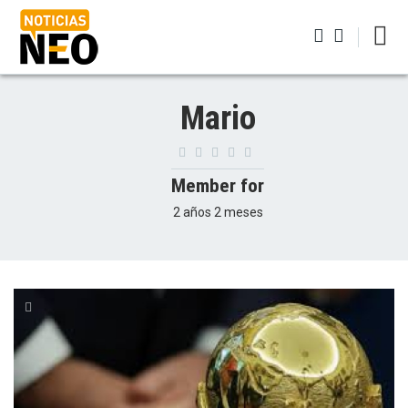
Pasar
al
contenido
principal
Iniciar sesión
Mario
Member for
2 años 2 meses