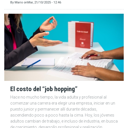
By
Mario
on
Mar, 21/10/2025 - 12:46
El costo del “job hopping”
Hace no mucho tiempo, la vida adulta y profesional al
comenzar una carrera era elegir una empresa, iniciar en un
puesto junior y permanecer allí durante décadas,
ascendiendo poco a poco hasta la cima. Hoy, los jóvenes
adultos cambian de trabajo, e incluso de industria, en busca
de crecimiento, desarrollo profesional y realización