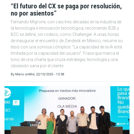
“El futuro del CX se paga por resolución,
no por asientos”
Fernando Migrone, con casi tres décadas en la industria de
la tecnología e innovación tecnológica, recorriendo B2B y
B2C se define, sin rodeos, como Challenger. A unas horas
de inaugurar el encuentro de Zendesk en México, resume su
tesis con una sonrisa cómplice: “La capacidad de la IA está
limitada por la capacidad del usuario”. Frase que marca el
tono de una charla que cruza estrategia, tecnología y una
obsesión sana por el cliente.
By
Mario
on
Mié, 22/10/2025 - 13:38