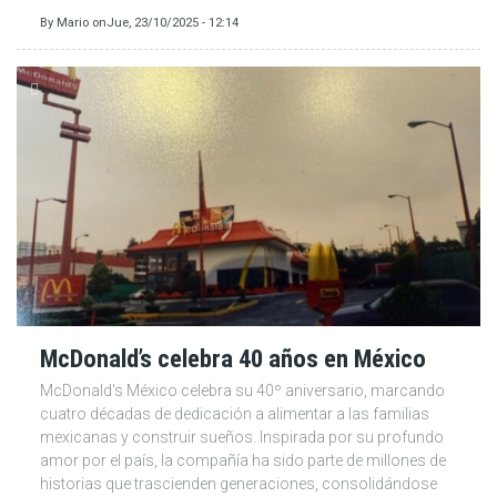
By
Mario
on
Jue, 23/10/2025 - 12:14
McDonald’s celebra 40 años en México
McDonald's México celebra su 40º aniversario, marcando
cuatro décadas de dedicación a alimentar a las familias
mexicanas y construir sueños. Inspirada por su profundo
amor por el país, la compañía ha sido parte de millones de
historias que trascienden generaciones, consolidándose