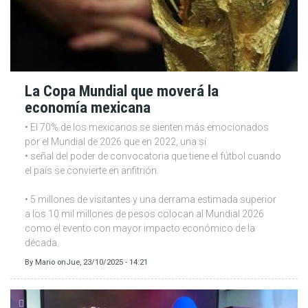
La Copa Mundial que moverá la
economía mexicana
• El 70% de los mexicanos se sienten más emocionados
por el Mundial de 2026 que en 2022, una sí
• señal del poder de convocatoria que tiene el fútbol cuando
el país se convierte en anfitrión.
• 5 millones de visitantes y una derrama estimada superior
a los 10 mil millones de pesos colocan al Mundial 2026
como el evento con mayor impacto económico de la
década.
By
Mario
on
Jue, 23/10/2025 - 14:21