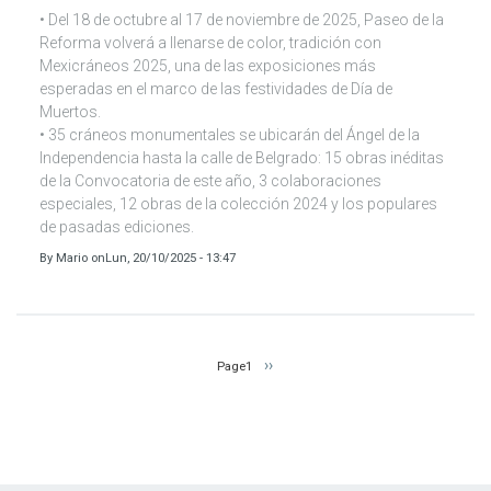
• Del 18 de octubre al 17 de noviembre de 2025, Paseo de la
Reforma volverá a llenarse de color, tradición con
Mexicráneos 2025, una de las exposiciones más
esperadas en el marco de las festividades de Día de
Muertos.
• 35 cráneos monumentales se ubicarán del Ángel de la
Independencia hasta la calle de Belgrado: 15 obras inéditas
de la Convocatoria de este año, 3 colaboraciones
especiales, 12 obras de la colección 2024 y los populares
de pasadas ediciones.
By
Mario
on
Lun, 20/10/2025 - 13:47
Paginación
Siguiente
››
Page1
página