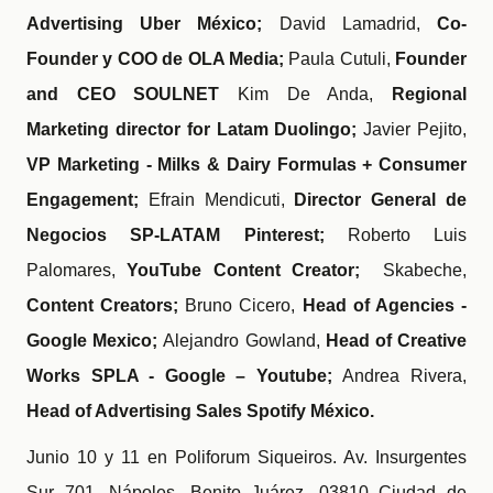
Advertising Uber México;
David Lamadrid,
Co-
Founder y COO de OLA Media;
Paula Cutuli,
Founder
and CEO SOULNET
Kim De Anda,
Regional
Marketing director for Latam Duolingo;
Javier Pejito,
VP Marketing - Milks & Dairy Formulas + Consumer
Engagement;
Efrain Mendicuti,
Director General de
Negocios SP-LATAM Pinterest;
Roberto Luis
Palomares,
YouTube Content Creator;
Skabeche,
Content Creators;
Bruno Cicero,
Head of Agencies -
Google Mexico;
Alejandro Gowland,
Head of Creative
Works SPLA - Google – Youtube;
Andrea Rivera,
Head of Advertising Sales Spotify México.
Junio 10 y 11 en Poliforum Siqueiros. Av. Insurgentes
Sur 701, Nápoles, Benito Juárez, 03810 Ciudad de