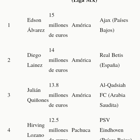
15
Edson
Ajax (Países
1
millones
América
Álvarez
Bajos)
de euros
14
Diego
Real Betis
2
millones
América
Lainez
(España)
de euros
13.8
Al-Qadsiah
Julián
3
millones
América
FC (Arabia
Quiñones
de euros
Saudita)
12.5
PSV
Hirving
4
millones
Pachuca
Eindhoven
Lozano
de euros
(Países Bajos)